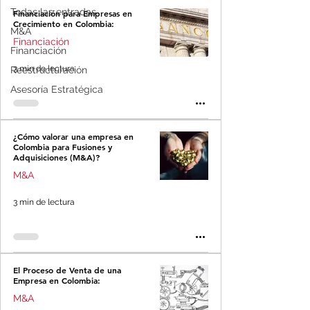
Todas las entradas
Financiación para Empresas en
Crecimiento en Colombia:
M&A
Financiación
Financiación
3 min de lectura
Reestructuración
Asesoría Estratégica
¿Cómo valorar una empresa en
Colombia para Fusiones y
Adquisiciones (M&A)?
M&A
3 min de lectura
El Proceso de Venta de una
Empresa en Colombia:
M&A